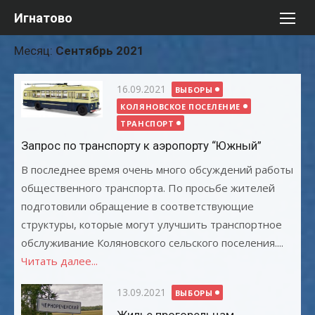
Перейти
Игнатово
к
содержимому
Месяц:
Сентябрь 2021
Опубликовано
16.09.2021
ВЫБОРЫ
КОЛЯНОВСКОЕ ПОСЕЛЕНИЕ
ТРАНСПОРТ
Запрос по транспорту к аэропорту “Южный”
В последнее время очень много обсуждений работы
общественного транспорта. По просьбе жителей
подготовили обращение в соответствующие
структуры, которые могут улучшить транспортное
обслуживание Коляновского сельского поселения....
Читать далее...
Опубликовано
13.09.2021
ВЫБОРЫ