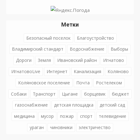
Метки
Безопасный поселок
Благоустройство
Владимирский стандарт
Водоснабжение
Выборы
Дороги
Земля
Ивановский район
Игнатово
ИгнатовоLive
Интернет
Канализация
Коляново
Коляновское поселение
Почта
Ростелеком
Собаки
Транспорт
Цыгане
борщевик
бюджет
газоснабжение
детская площадка
детский сад
медицина
мусор
пожар
спорт
телевидение
ураган
чиновники
электричество