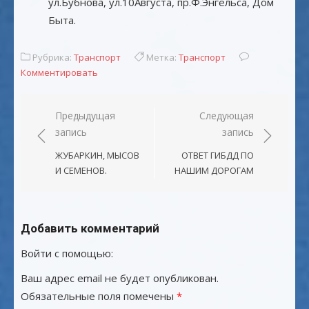
ул.Бубнова, ул.10Августа, пр.Ф.Энгельса, Дом
Быта.
Рубрика:
Транспорт
Метка:
Транспорт
Комментировать
Навигация
Предыдущая
Следующая
запись
запись
по
записям
ЖУБАРКИН, МЫСОВ
ОТВЕТ ГИБДД ПО
И СЕМЕНОВ.
НАШИМ ДОРОГАМ
Добавить комментарий
Войти с помощью:
Ваш адрес email не будет опубликован.
Обязательные поля помечены
*