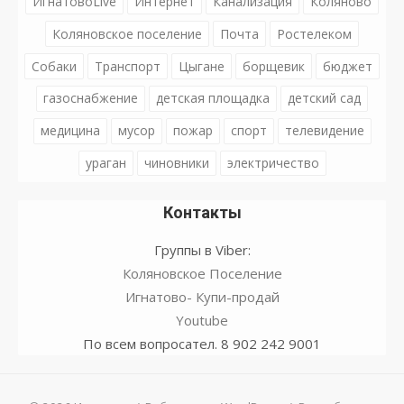
ИгнатовоLive
Интернет
Канализация
Коляново
Коляновское поселение
Почта
Ростелеком
Собаки
Транспорт
Цыгане
борщевик
бюджет
газоснабжение
детская площадка
детский сад
медицина
мусор
пожар
спорт
телевидение
ураган
чиновники
электричество
Контакты
Группы в Viber:
Коляновское Поселение
Игнатово- Купи-продай
Youtube
По всем вопросател. 8 902 242 9001