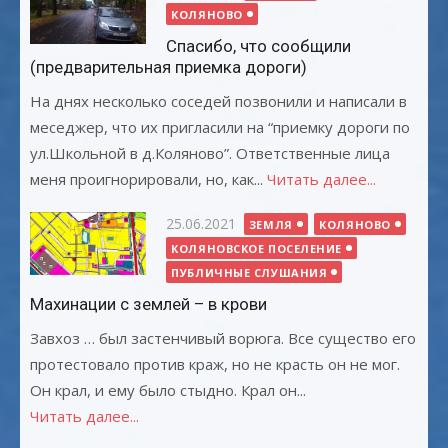
КОЛЯНОВО
Спасибо, что сообщили
(предварительная приемка дороги)
На днях несколько соседей позвонили и написали в
меседжер, что их пригласили на “приемку дороги по
ул.Школьной в д.Коляново”. Ответственные лица
меня проигнорировали, но, как...
Читать далее...
Опубликовано
25.06.2021
ЗЕМЛЯ
КОЛЯНОВО
КОЛЯНОВСКОЕ ПОСЕЛЕНИЕ
ПУБЛИЧНЫЕ СЛУШАНИЯ
Махинации с землей – в крови
Завхоз … был застенчивый ворюга. Все существо его
протестовало против краж, но не красть он не мог.
Он крал, и ему было стыдно. Крал он...
Читать далее...