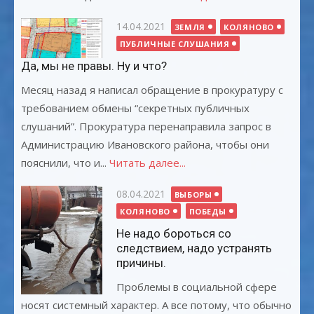
Опубликовано
14.04.2021
ЗЕМЛЯ
КОЛЯНОВО
ПУБЛИЧНЫЕ СЛУШАНИЯ
Да, мы не правы. Ну и что?
Месяц назад я написал обращение в прокуратуру с
требованием обмены “секретных публичных
слушаний”. Прокуратура перенаправила запрос в
Администрацию Ивановского района, чтобы они
пояснили, что и...
Читать далее...
Опубликовано
08.04.2021
ВЫБОРЫ
КОЛЯНОВО
ПОБЕДЫ
Не надо бороться со
следствием, надо устранять
причины.
Проблемы в социальной сфере
носят системный характер. А все потому, что обычно