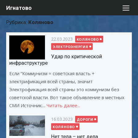
Перейти
Игнатово
к
содержимому
Рубрика:
Коляново
Опубликовано
22.03.2023
КОЛЯНОВО
ЭЛЕКТРОЭНЕРГИЯ
Удар по критической
инфраструктуре
Если “Коммунизм = советская власть +
электрификация всей страны, значит
Электрофикация всей страны это коммунизм без
советской власти. Вот такое объявление в местных
СМИ Источник:...
Читать далее...
Опубликовано
16.03.2023
ДОРОГИ
КОЛЯНОВО
Нет тела – нет дела.