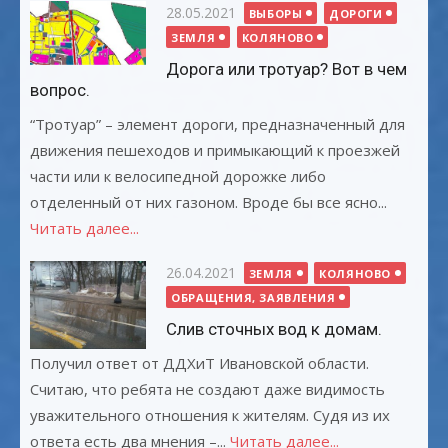
Опубликовано
28.05.2021
ВЫБОРЫ
ДОРОГИ
ЗЕМЛЯ
КОЛЯНОВО
Дорога или тротуар? Вот в чем
вопрос.
“Тротуар” – элемент дороги, предназначенный для
движения пешеходов и примыкающий к проезжей
части или к велосипедной дорожке либо
отделенный от них газоном. Вроде бы все ясно...
Читать далее...
Опубликовано
26.04.2021
ЗЕМЛЯ
КОЛЯНОВО
ОБРАЩЕНИЯ, ЗАЯВЛЕНИЯ
Слив сточных вод к домам.
Получил ответ от ДДХиТ Ивановской области.
Считаю, что ребята не создают даже видимость
уважительного отношения к жителям. Судя из их
ответа есть два мнения –...
Читать далее...