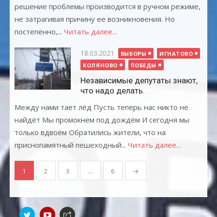
решение проблемы производится в ручном режиме,
не затрагивая причину ее возникновения. Но
постепенно,...
Читать далее...
Опубликовано
18.03.2021
ВЫБОРЫ
ИГНАТОВО
КОЛЯНОВО
ПОБЕДЫ
Независимые депутаты знают,
что надо делать.
Между нами тает лёд Пусть теперь нас никто не
найдёт Мы промокнем под дождём И сегодня мы
только вдвоём Обратились жители, что на
приснопамятный пешеходный...
Читать далее...
Навигация
1
2
3
…
6
→
по
записям