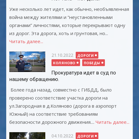
Уже несколько лет идет, как обычно, необъявленная
война между жителями и “неустановленными
органами” личностями, которые перекрывают одну
из дорог. Эта дорога, хоть и грунтовая, но...
Читать далее...
Опубликовано
21.10.2022
ДОРОГИ
КОЛЯНОВО
ПОБЕДЫ
Прокуратура идет в суд по
нашему обращению.
Более года назад, совместно с ГИБДД, было
проверено соответствие участка дороги на
ул.Загородная в д.Коляново (дорога в аэропорт
Южный) на соответствие требованиям
безопасности дорожного движения....
Читать далее...
Опубликовано
04.10.2022
ДОРОГИ