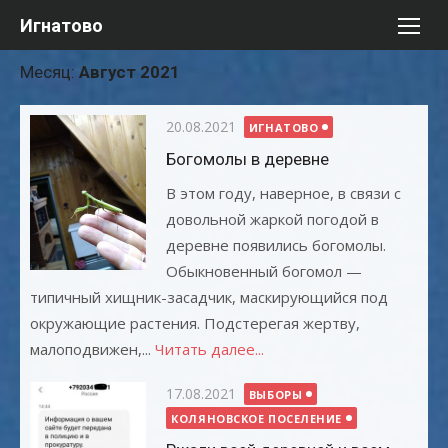
Перейти
Игнатово
к
содержимому
Месяц:
Август 2021
Опубликовано
20.08.2021
ИГНАТОВО
Богомолы в деревне
В этом году, наверное, в связи с
довольной жаркой погодой в
деревне появились богомолы.
Обыкновенный богомол —
типичный хищник-засадчик, маскирующийся под
окружающие растения. Подстерегая жертву,
малоподвижен,...
Читать далее...
Опубликовано
17.08.2021
ВЫБОРЫ
КОЛЯНОВСКОЕ ПОСЕЛЕНИЕ