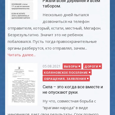
Ржали всей деревней и всем
табором.
Несколько дней пытался
дозвониться на телефон
отправителя, который, кстати, местный, Мегафон.
Безрезультатно. Значит это не ребенок
побаловался. Пусть тогда правоохранительные
органы разберутся, кто отправлял, зачем...
Читать далее...
Опубликовано
05.08.2021
ВЫБОРЫ
ДОРОГИ
КОЛЯНОВСКОЕ ПОСЕЛЕНИЕ
ОБРАЩЕНИЯ, ЗАЯВЛЕНИЯ
Сила – это когда все вместе и
не опускают руки.
Ну что, совместная борьба с
“врагами народа” в виде
чиновников дает свои результаты. Срок полного