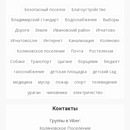
Безопасный поселок
Благоустройство
Владимирский стандарт
Водоснабжение
Выборы
Дороги
Земля
Ивановский район
Игнатово
ИгнатовоLive
Интернет
Канализация
Коляново
Коляновское поселение
Почта
Ростелеком
Собаки
Транспорт
Цыгане
борщевик
бюджет
газоснабжение
детская площадка
детский сад
медицина
мусор
пожар
спорт
телевидение
ураган
чиновники
электричество
Контакты
Группы в Viber:
Коляновское Поселение