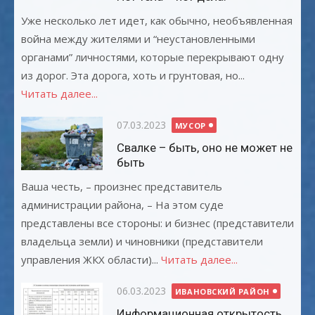
Уже несколько лет идет, как обычно, необъявленная
война между жителями и “неустановленными
органами” личностями, которые перекрывают одну
из дорог. Эта дорога, хоть и грунтовая, но...
Читать далее...
Опубликовано
07.03.2023
МУСОР
Свалке – быть, оно не может не
быть
Ваша честь, – произнес представитель
администрации района, – На этом суде
представлены все стороны: и бизнес (представители
владельца земли) и чиновники (представители
управления ЖКХ области)...
Читать далее...
Опубликовано
06.03.2023
ИВАНОВСКИЙ РАЙОН
Информационная открытость