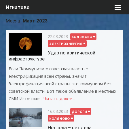
Перейти
Игнатово
к
содержимому
Месяц:
Март 2023
Опубликовано
22.03.2023
КОЛЯНОВО
ЭЛЕКТРОЭНЕРГИЯ
Удар по критической
инфраструктуре
Если “Коммунизм = советская власть +
электрификация всей страны, значит
Электрофикация всей страны это коммунизм без
советской власти. Вот такое объявление в местных
СМИ Источник:...
Читать далее...
Опубликовано
16.03.2023
ДОРОГИ
КОЛЯНОВО
Нет тела – нет дела.