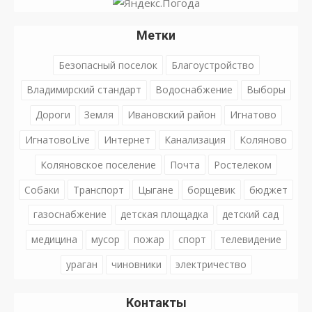
Метки
Безопасный поселок
Благоустройство
Владимирский стандарт
Водоснабжение
Выборы
Дороги
Земля
Ивановский район
Игнатово
ИгнатовоLive
Интернет
Канализация
Коляново
Коляновское поселение
Почта
Ростелеком
Собаки
Транспорт
Цыгане
борщевик
бюджет
газоснабжение
детская площадка
детский сад
медицина
мусор
пожар
спорт
телевидение
ураган
чиновники
электричество
Контакты