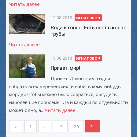
Читать далее...
Опубликовано
19.08.2018
ИГНАТОВО
Вода и говно. Есть свет в конце
трубы
Читать далее...
Опубликовано
19.08.2018
ИГНАТОВО
Привет, мир!
Привет. Давно зрела идея
собрать всех деревенских (и набить кому-нибудь
морду), чтобы можно было собраться, обсудить
наболевшие проблемы. Да и каждый по отдельности
может одно, а...
Читать далее...
Навигация
←
1
…
19
20
21
по