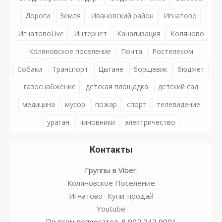
Дороги
Земля
Ивановский район
Игнатово
ИгнатовоLive
Интернет
Канализация
Коляново
Коляновское поселение
Почта
Ростелеком
Собаки
Транспорт
Цыгане
борщевик
бюджет
газоснабжение
детская площадка
детский сад
медицина
мусор
пожар
спорт
телевидение
ураган
чиновники
электричество
Контакты
Группы в Viber:
Коляновское Поселение
Игнатово- Купи-продай
Youtube
По всем вопросател. 8 902 242 9001