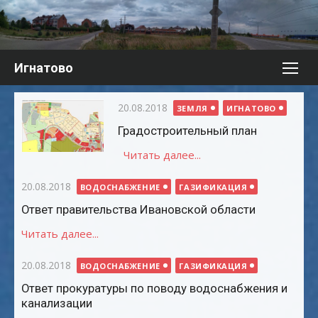
Перейти
к
содержимому
Игнатово
Опубликовано
20.08.2018
ЗЕМЛЯ
ИГНАТОВО
Градостроительный план
Читать далее...
Опубликовано
20.08.2018
ВОДОСНАБЖЕНИЕ
ГАЗИФИКАЦИЯ
Ответ правительства Ивановской области
Читать далее...
Опубликовано
20.08.2018
ВОДОСНАБЖЕНИЕ
ГАЗИФИКАЦИЯ
Ответ прокуратуры по поводу водоснабжения и
канализации