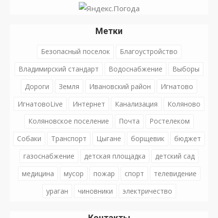
Метки
Безопасный поселок
Благоустройство
Владимирский стандарт
Водоснабжение
Выборы
Дороги
Земля
Ивановский район
Игнатово
ИгнатовоLive
Интернет
Канализация
Коляново
Коляновское поселение
Почта
Ростелеком
Собаки
Транспорт
Цыгане
борщевик
бюджет
газоснабжение
детская площадка
детский сад
медицина
мусор
пожар
спорт
телевидение
ураган
чиновники
электричество
Контакты