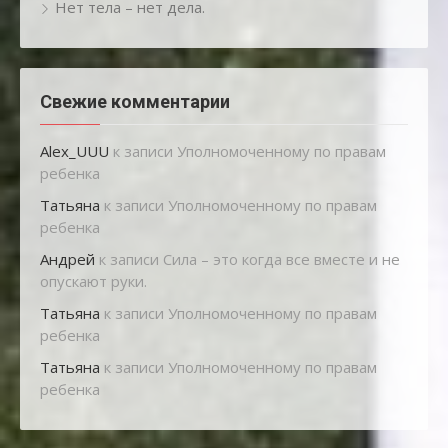
Нет тела – нет дела.
Свежие комментарии
Alex_UUU
к записи
Уполномоченному по правам
ребенка
Татьяна
к записи
Уполномоченному по правам
ребенка
Андрей
к записи
Сила – это когда все вместе и не
опускают руки.
Татьяна
к записи
Уполномоченному по правам
ребенка
Татьяна
к записи
Уполномоченному по правам
ребенка