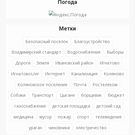
Погода
Метки
Безопасный поселок
Благоустройство
Владимирский стандарт
Водоснабжение
Выборы
Дороги
Земля
Ивановский район
Игнатово
ИгнатовоLive
Интернет
Канализация
Коляново
Коляновское поселение
Почта
Ростелеком
Собаки
Транспорт
Цыгане
борщевик
бюджет
газоснабжение
детская площадка
детский сад
медицина
мусор
пожар
спорт
телевидение
ураган
чиновники
электричество