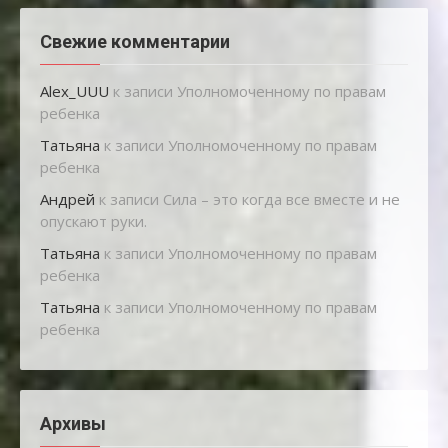
Свежие комментарии
Alex_UUU
к записи
Уполномоченному по правам
ребенка
Татьяна
к записи
Уполномоченному по правам
ребенка
Андрей
к записи
Сила – это когда все вместе и не
опускают руки.
Татьяна
к записи
Уполномоченному по правам
ребенка
Татьяна
к записи
Уполномоченному по правам
ребенка
Архивы