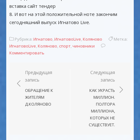
вставка сайт тендер
8. И вот на этой положительной ноте закончим
сегодняшний выпуск Игнатово Live.
Рубрика:
Игнатово
,
ИгнатовоLive
,
Коляново
Метка:
ИгнатовоLive
,
Коляново
,
спорт
,
чиновники
Комментировать
Навигация
Предыдущая
Следующая
запись
запись
по
записям
ОБРАЩЕНИЕ К
КАК УКРАСТЬ
ЖИТЕЛЯМ
МИЛЛИОН.
Д.КОЛЯНОВО
ПОЛТОРА
МИЛЛИОНА,
КОТОРЫХ НЕ
СУЩЕСТВУЕТ.