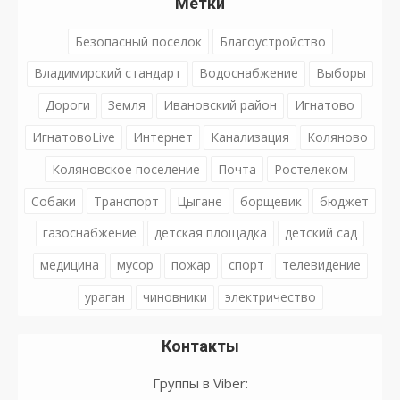
Метки
Безопасный поселок
Благоустройство
Владимирский стандарт
Водоснабжение
Выборы
Дороги
Земля
Ивановский район
Игнатово
ИгнатовоLive
Интернет
Канализация
Коляново
Коляновское поселение
Почта
Ростелеком
Собаки
Транспорт
Цыгане
борщевик
бюджет
газоснабжение
детская площадка
детский сад
медицина
мусор
пожар
спорт
телевидение
ураган
чиновники
электричество
Контакты
Группы в Viber: