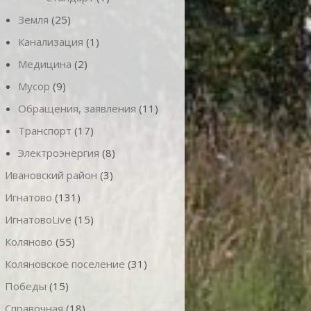
Земля
(25)
Канализация
(1)
Медицина
(2)
Мусор
(9)
Обращения, заявления
(11)
Транспорт
(17)
Электроэнергия
(8)
Ивановский район
(3)
Игнатово
(131)
ИгнатовоLive
(15)
Коляново
(55)
Коляновское поселение
(31)
Победы
(15)
Справочная
(18)