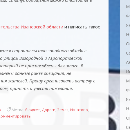
ом. Статус обращения можно отследить в
М
Ф
Я
ительства Ивановской области
и написать такое
Н
О
ется строительство западного обхода г.
С
о улицам Загородной и Аэропортовской
А
 который не приспособлены для этого. В
И
лнены данные ранее обещания, не
ия жителей. Прошу организовать встречу с
М
том, принять и учесть пожелания.
Ф
Я
Н
о
Метка:
бюджет
,
Дороги
,
Земля
,
Игнатово
,
Комментировать
О
С