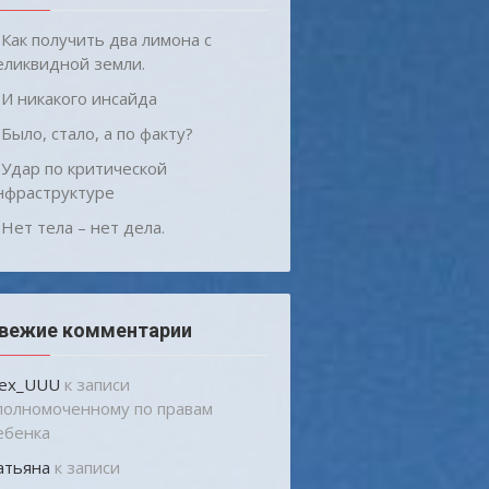
Как получить два лимона с
еликвидной земли.
И никакого инсайда
Было, стало, а по факту?
Удар по критической
нфраструктуре
Нет тела – нет дела.
вежие комментарии
lex_UUU
к записи
полномоченному по правам
ебенка
атьяна
к записи