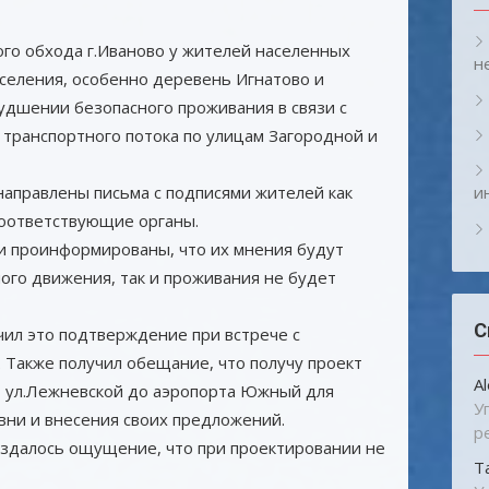
ого обхода г.Иваново у жителей населенных
н
оселения, особенно деревень Игнатово и
удшении безопасного проживания в связи с
 транспортного потока по улицам Загородной и
направлены письма с подписями жителей как
и
 соответствующие органы.
и проинформированы, что их мнения будут
ого движения, так и проживания не будет
С
чил это подтверждение при встрече с
 Также получил обещание, что получу проект
A
т ул.Лежневской до аэропорта Южный для
У
вни и внесения своих предложений.
р
создалось ощущение, что при проектировании не
Т