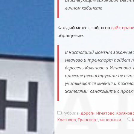
действующим законодательств
личном кабинете
Каждый может зайти на
сайт прав
обращение:
В настоящий момент заканчива
Иваново и тренспорт пойдет п
деревень Коляново и Игнатово,
проекте реконструкции не выпо
учитываются мнения и пожелан
жителями, ознакомить с проек
Рубрика:
Дороги
,
Игнатово
,
Колянов
Коляново
,
Транспорт
,
чиновники