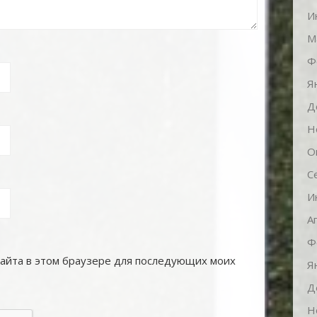
И
М
Ф
Я
Д
Н
О
С
И
А
Ф
 сайта в этом браузере для последующих моих
Я
Д
Н