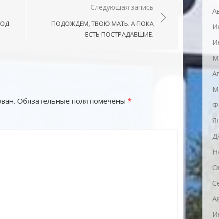
Следующая запись
А
КОД
ПОДОЖДЕМ, ТВОЮ МАТЬ. А ПОКА
И
ЕСТЬ ПОСТРАДАВШИЕ.
И
М
А
М
ван.
Обязательные поля помечены
*
Ф
Я
Д
Н
О
С
А
И