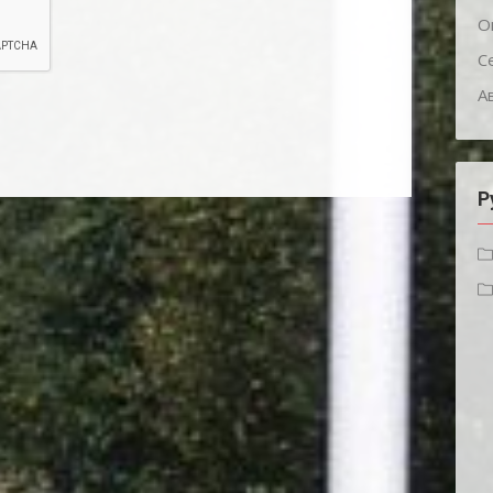
О
С
А
Р