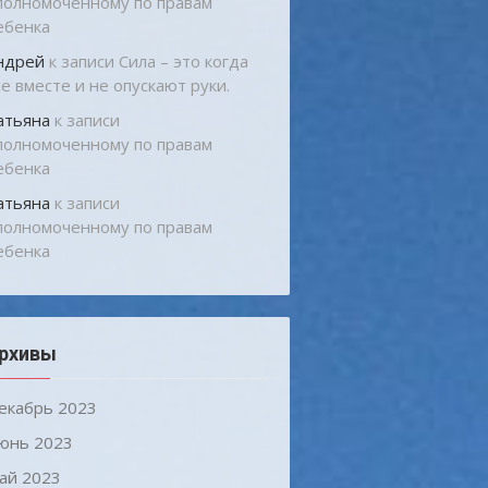
полномоченному по правам
ебенка
ндрей
к записи
Сила – это когда
се вместе и не опускают руки.
атьяна
к записи
полномоченному по правам
ебенка
атьяна
к записи
полномоченному по правам
ебенка
рхивы
екабрь 2023
юнь 2023
ай 2023