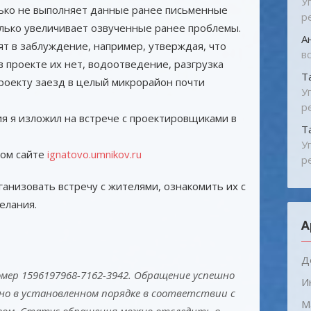
У
ько не выполняет данные ранее письменные
р
лько увеличивает озвученные ранее проблемы.
А
т в заблуждение, например, утверждая, что
в
 проекте их нет, водоотведение, разгрузка
Т
роекту заезд в целый микрорайон почти
У
р
 я изложил на встрече с проектировщиками в
Т
У
ком сайте
ignatovo.umnikov.ru
р
анизовать встречу с жителями, ознакомить их с
елания.
А
Д
мер 1596197968-7162-3942. Обращение успешно
И
но в установленном порядке в соответствии с
М