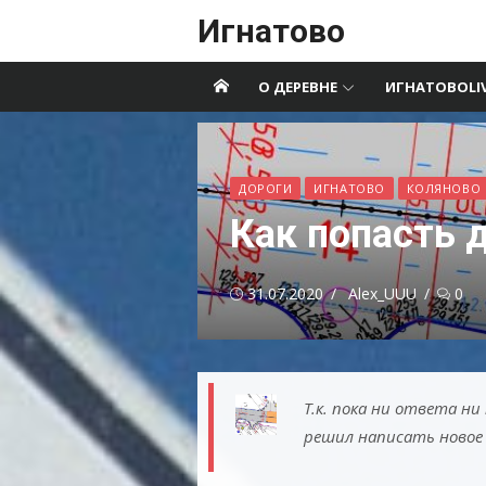
Перейти
Игнатово
к
содержимому
О ДЕРЕВНЕ
ИГНАТОВОLI
ДОРОГИ
ИГНАТОВО
КОЛЯНОВО
Как попасть
Опубликовано
Автор
31.07.2020
Alex_UUU
0
Т.к. пока ни ответа н
решил написать новое