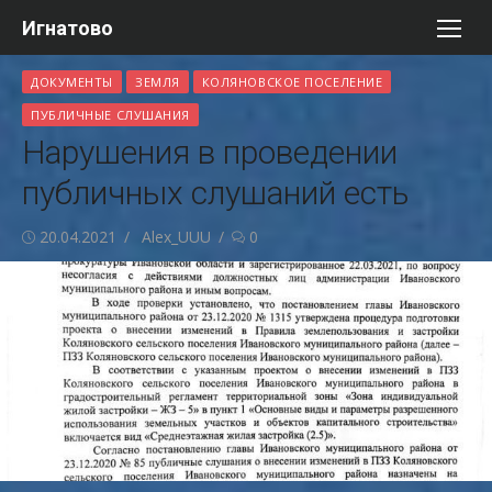
Перейти
Игнатово
к
содержимому
ДОКУМЕНТЫ
ЗЕМЛЯ
КОЛЯНОВСКОЕ ПОСЕЛЕНИЕ
ПУБЛИЧНЫЕ СЛУШАНИЯ
Нарушения в проведении
публичных слушаний есть
Опубликовано
Автор
20.04.2021
Alex_UUU
0