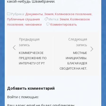
какой-нибудь Швамбрании.
Рубрика:
Документы
,
Земля
,
Коляновское поселение
,
Публичные слушания
Метка:
Земля
,
Коляновское
поселение
,
чиновники
Комментировать
Навигация
Предыдущая
Следующая
запись
запись
по
записям
КОММЕРЧЕСКОЕ
МЕСТНЫЕ
ПРЕДЛОЖЕНИЕ ПО
ИНИЦИАТИВЫ.
ИНТЕРНЕТУ ОТ РТ
БЛАГАЯ ИДЕЯ
СВОДИТСЯ НА НЕТ.
Добавить комментарий
Войти с помощью:
Ваш адрес email не будет опубликован.