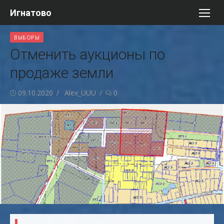
Перейти
Игнатово
к
содержимому
ВЫБОРЫ
Отменить аукционы по
продаже земли
Опубликовано
Автор
09.10.2020
Alex_UUU
0