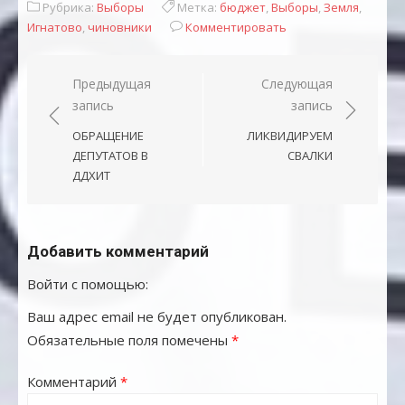
Рубрика:
Выборы
Метка:
бюджет
,
Выборы
,
Земля
,
Игнатово
,
чиновники
Комментировать
Навигация
Предыдущая
Следующая
запись
запись
по
записям
ОБРАЩЕНИЕ
ЛИКВИДИРУЕМ
ДЕПУТАТОВ В
СВАЛКИ
ДДХИТ
Добавить комментарий
Войти с помощью:
Ваш адрес email не будет опубликован.
Обязательные поля помечены
*
Комментарий
*