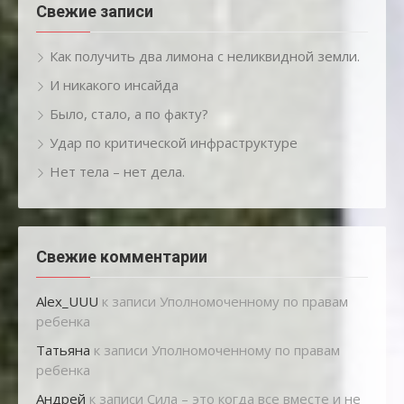
Свежие записи
Как получить два лимона с неликвидной земли.
И никакого инсайда
Было, стало, а по факту?
Удар по критической инфраструктуре
Нет тела – нет дела.
Свежие комментарии
Alex_UUU
к записи
Уполномоченному по правам
ребенка
Татьяна
к записи
Уполномоченному по правам
ребенка
Андрей
к записи
Сила – это когда все вместе и не