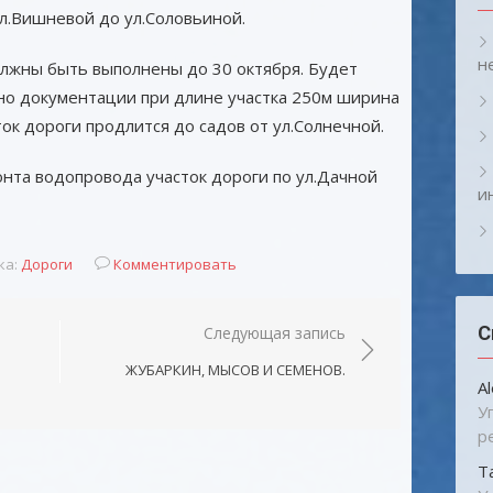
ул.Вишневой до ул.Соловьиной.
н
лжны быть выполнены до 30 октября. Будет
сно документации при длине участка 250м ширина
ток дороги продлится до садов от ул.Солнечной.
нта водопровода участок дороги по ул.Дачной
и
ка:
Дороги
Комментировать
С
Следующая запись
ЖУБАРКИН, МЫСОВ И СЕМЕНОВ.
A
У
р
Т