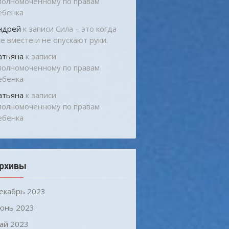
полномоченному по правам
ебенка
ндрей
к записи
Сила – это когда
се вместе и не опускают руки.
атьяна
к записи
полномоченному по правам
ебенка
атьяна
к записи
полномоченному по правам
ебенка
рхивы
екабрь 2023
юнь 2023
ай 2023