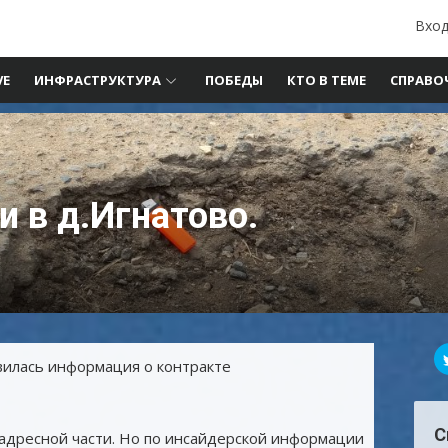
Вход
VE
ИНФРАСТРУКТУРА
ПОБЕДЫ
КТО В ТЕМЕ
СПРАВО
и в д.Игнатово.
явилась информация о контракте
С
 адресной части. Но по инсайдерской информации