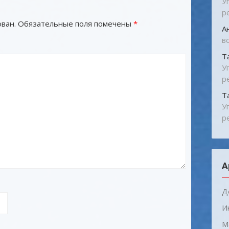
У
р
ван.
Обязательные поля помечены
*
А
в
Т
У
р
Т
У
р
А
Д
И
М