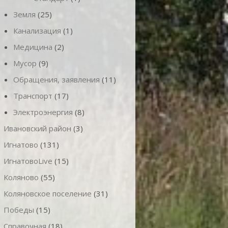
Земля
(25)
Канализация
(1)
Медицина
(2)
Мусор
(9)
Обращения, заявления
(11)
Транспорт
(17)
Электроэнергия
(8)
Ивановский район
(3)
Игнатово
(131)
ИгнатовоLive
(15)
Коляново
(55)
Коляновское поселение
(31)
Победы
(15)
Справочная
(18)