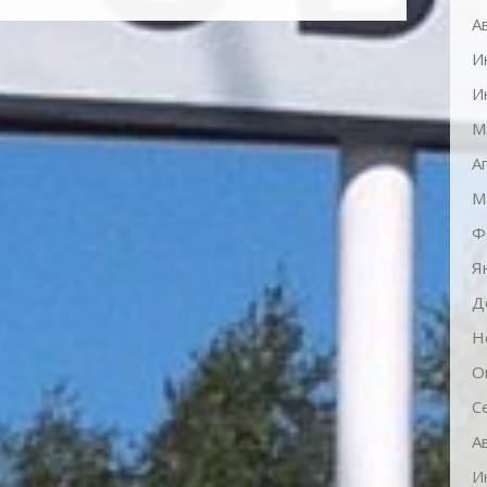
А
И
И
М
А
М
Ф
Я
Д
Н
О
С
А
И