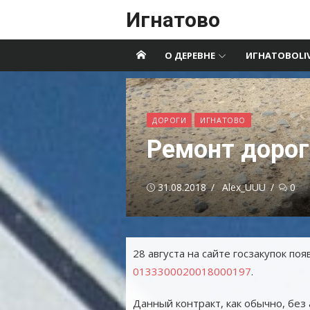
Перейти
Игнатово
к
содержимому
О ДЕРЕВНЕ
ИГНАТОВОLI
ДОРОГИ
ИГНАТОВО
Ремонт дорог
Опубликовано
Автор
31.08.2018
Alex_UUU
0
28 августа на сайте госзакупок по
0133300020018000197
.
Данный контракт, как обычно, без