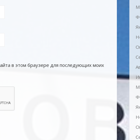
М
Ф
Я
Н
О
С
 сайта в этом браузере для последующих моих
А
И
М
Ф
Я
Н
О
С