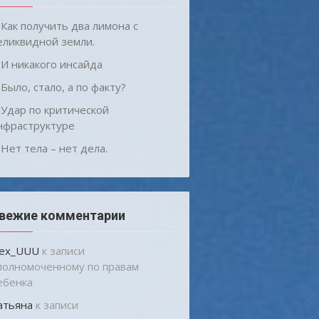
Как получить два лимона с
еликвидной земли.
И никакого инсайда
Было, стало, а по факту?
Удар по критической
нфраструктуре
Нет тела – нет дела.
вежие комментарии
lex_UUU
к записи
полномоченному по правам
ебенка
атьяна
к записи