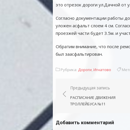
это отрезок дороги ул.Дачной от 
Согласно документации работы до
уложен асфальт слоем 4 см. Согла
проезжей части будет 3.5м. и учас
Обратим внимание, что после ремо
был заасфальтирован.
Рубрика:
Дороги
,
Игнатово
Мет
Навигация
Предыдущая запись
по
РАСПИСАНИЕ ДВИЖЕНИЯ
записям
ТРОЛЛЕЙБУСА №11
Добавить комментарий