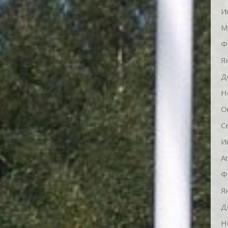
И
М
Ф
Я
Д
Н
О
С
И
А
Ф
Я
Д
Н