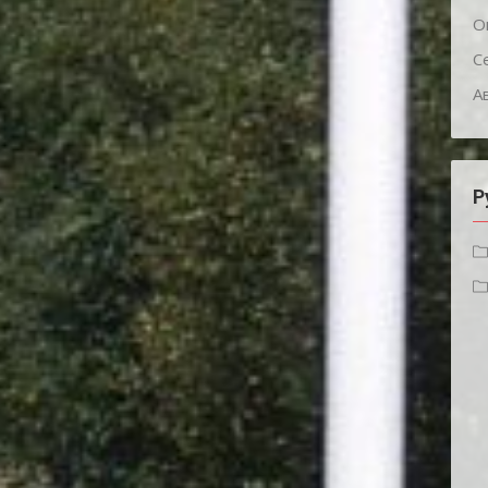
О
С
А
Р