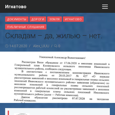
Перейти
Игнатово
к
содержимому
ДОКУМЕНТЫ
ДОРОГИ
ЗЕМЛЯ
ИГНАТОВО
ПУБЛИЧНЫЕ СЛУШАНИЯ
Складам – да, жилью – нет.
Опубликовано
Автор
14.07.2020
Alex_UUU
0