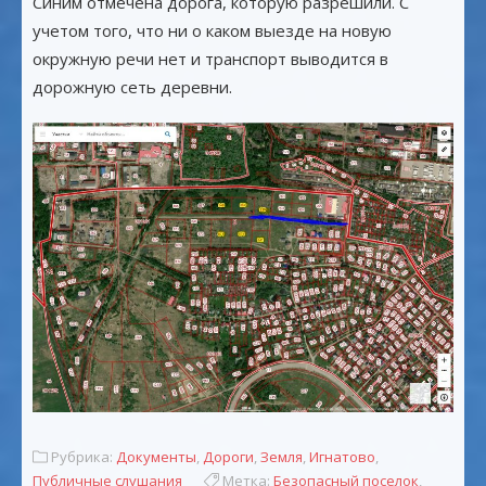
Синим отмечена дорога, которую разрешили. С
учетом того, что ни о каком выезде на новую
окружную речи нет и транспорт выводится в
дорожную сеть деревни.
Рубрика:
Документы
,
Дороги
,
Земля
,
Игнатово
,
Публичные слушания
Метка:
Безопасный поселок
,