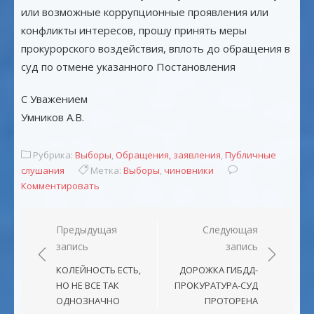
или возможные коррупционные проявления или
конфликты интересов, прошу принять меры
прокурорского воздействия, вплоть до обращения в
суд по отмене указанного Постановления
С Уважением
Умников А.В.
Рубрика:
Выборы
,
Обращения, заявления
,
Публичные
слушания
Метка:
Выборы
,
чиновники
Комментировать
Навигация
Предыдущая
Следующая
запись
запись
по
записям
КОЛЕЙНОСТЬ ЕСТЬ,
ДОРОЖКА ГИБДД-
НО НЕ ВСЕ ТАК
ПРОКУРАТУРА-СУД
ОДНОЗНАЧНО
ПРОТОРЕНА