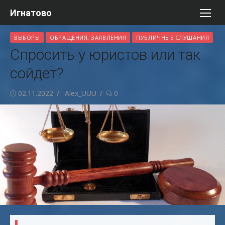
Перейти
Игнатово
к
содержимому
ВЫБОРЫ
ОБРАЩЕНИЯ, ЗАЯВЛЕНИЯ
ПУБЛИЧНЫЕ СЛУШАНИЯ
Спросить у юристов или так
сойдет?
Опубликовано
Автор
02.11.2022
Alex_UUU
0