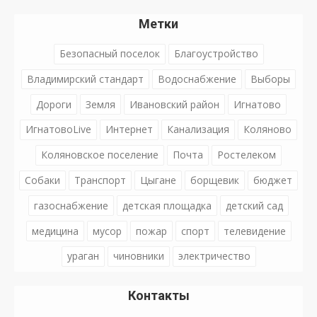
Метки
Безопасный поселок
Благоустройство
Владимирский стандарт
Водоснабжение
Выборы
Дороги
Земля
Ивановский район
Игнатово
ИгнатовоLive
Интернет
Канализация
Коляново
Коляновское поселение
Почта
Ростелеком
Собаки
Транспорт
Цыгане
борщевик
бюджет
газоснабжение
детская площадка
детский сад
медицина
мусор
пожар
спорт
телевидение
ураган
чиновники
электричество
Контакты