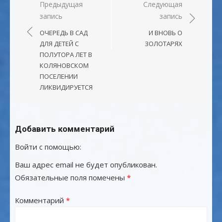
Навигация
Предыдущая
Следующая
запись
запись
по
записям
ОЧЕРЕДЬ В САД
И ВНОВЬ О
ДЛЯ ДЕТЕЙ С
ЗОЛОТАРЯХ
ПОЛУТОРА ЛЕТ В
КОЛЯНОВСКОМ
ПОСЕЛЕНИИ
ЛИКВИДИРУЕТСЯ
Добавить комментарий
Войти с помощью:
Ваш адрес email не будет опубликован.
Обязательные поля помечены
*
Комментарий
*