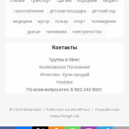
Собаки
Транспорт
Цыгане
борщевик
бюджет
газоснабжение
детская площадка
детский сад
медицина
мусор
пожар
спорт
телевидение
ураган
чиновники
электричество
Контакты
Группы в Viber:
Коляновское Поселение
Игнатово- Купи-продай
Youtube
По всем вопросател. 8 902 242 9001
© 2026 Игнатово
/
Работает на WordPress
/
Разработчик
темы Design Lab