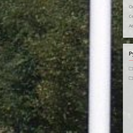
О
С
А
Р