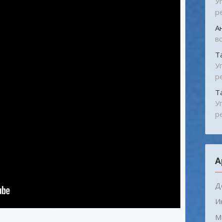
У
р
А
в
Т
У
р
Т
У
р
А
Д
И
М