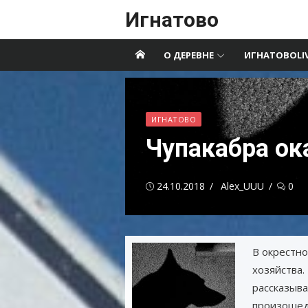
Перейти
Игнатово
к
содержимому
О ДЕРЕВНЕ
ИГНАТОВОLI
ИГНАТОВО
Чупакабра ок
Опубликовано
Автор
24.10.2018
Alex_UUU
0
В окрестн
хозяйства.
рассказыва
произошед