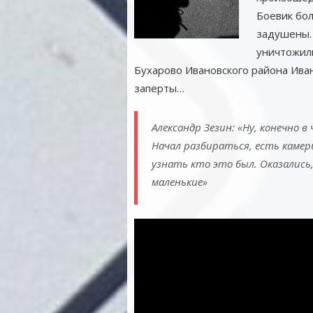
Боевик бол
задушены.
уничтожил
Бухарово Ивановского района Иван
заперты…
Александр Зезин: «Ну, конечно в
Начал разбираться, есть камер
узнать кто это был. Оказались,
маленькие»