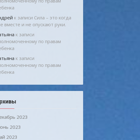
полномоченному по правам
ебенка
ндрей
к записи
Сила – это когда
се вместе и не опускают руки.
атьяна
к записи
полномоченному по правам
ебенка
атьяна
к записи
полномоченному по правам
ебенка
рхивы
екабрь 2023
юнь 2023
ай 2023