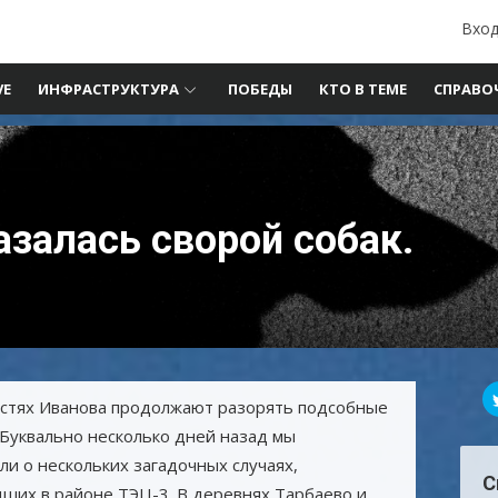
Вход
VE
ИНФРАСТРУКТУРА
ПОБЕДЫ
КТО В ТЕМЕ
СПРАВО
азалась сворой собак.
остях Иванова продолжают разорять подсобные
 Буквально несколько дней назад мы
ли о нескольких загадочных случаях,
С
ших в районе ТЭЦ-3. В деревнях Тарбаево и