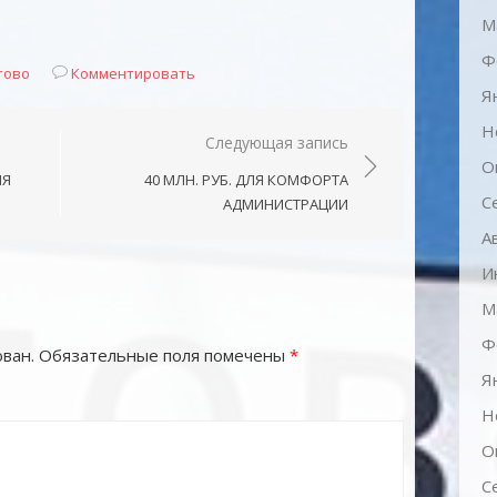
М
Ф
тово
Комментировать
Я
Н
Следующая запись
О
ИЯ
40 МЛН. РУБ. ДЛЯ КОМФОРТА
С
АДМИНИСТРАЦИИ
А
И
М
Ф
ван.
Обязательные поля помечены
*
Я
Н
О
С