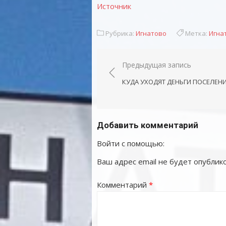
Источник
Рубрика:
Игнатово
Метка:
Игна
Навигация
Предыдущая запись
по
КУДА УХОДЯТ ДЕНЬГИ ПОСЕЛЕН
записям
Добавить комментарий
Войти с помощью:
Ваш адрес email не будет опублико
Комментарий
*