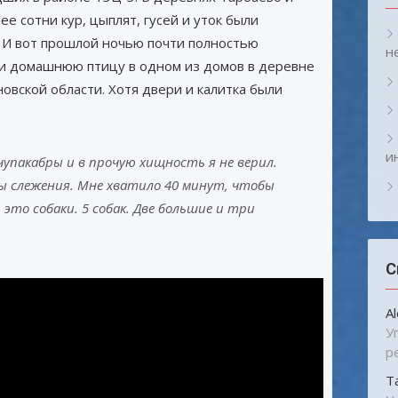
ее сотни кур, цыплят, гусей и уток были
 И вот прошлой ночью почти полностью
н
и домашнюю птицу в одном из домов в деревне
овской области. Хотя двери и калитка были
и
 чупакабры и в прочую хищность я не верил.
ы слежения. Мне хватило 40 минут, чтобы
 это собаки. 5 собак. Две большие и три
С
A
У
р
Т