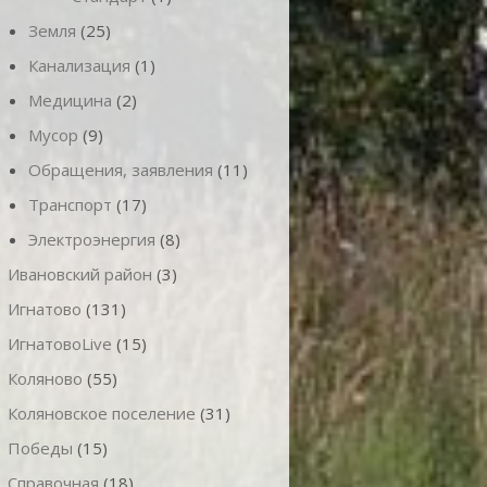
Земля
(25)
Канализация
(1)
Медицина
(2)
Мусор
(9)
Обращения, заявления
(11)
Транспорт
(17)
Электроэнергия
(8)
Ивановский район
(3)
Игнатово
(131)
ИгнатовоLive
(15)
Коляново
(55)
Коляновское поселение
(31)
Победы
(15)
Справочная
(18)