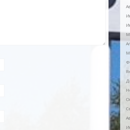
А
И
И
М
А
М
Ф
Я
Д
Н
О
С
А
И