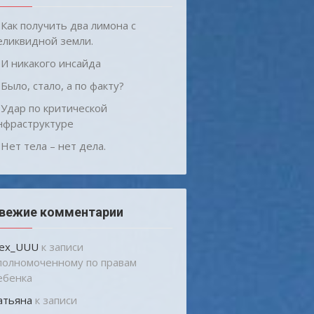
Как получить два лимона с
еликвидной земли.
И никакого инсайда
Было, стало, а по факту?
Удар по критической
нфраструктуре
Нет тела – нет дела.
вежие комментарии
lex_UUU
к записи
полномоченному по правам
ебенка
атьяна
к записи