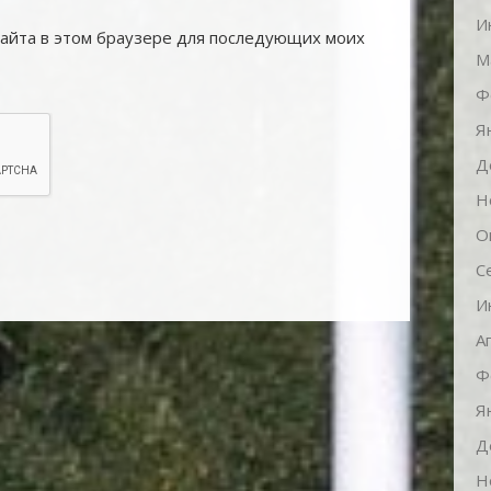
И
 сайта в этом браузере для последующих моих
М
Ф
Я
Д
Н
О
С
И
А
Ф
Я
Д
Н