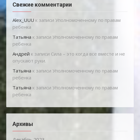
Свежие комментарии
Alex_UUU
к записи
Уполномоченному по правам
ребенка
Татьяна
к записи
Уполномоченному по правам
ребенка
Андрей
к записи
Сила – это когда все вместе и не
опускают руки.
Татьяна
к записи
Уполномоченному по правам
ребенка
Татьяна
к записи
Уполномоченному по правам
ребенка
Архивы
Декабрь 2023