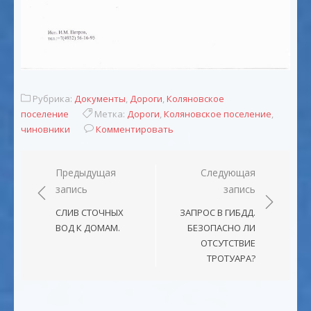
Рубрика:
Документы
,
Дороги
,
Коляновское
поселение
Метка:
Дороги
,
Коляновское поселение
,
чиновники
Комментировать
Навигация
Предыдущая
Следующая
запись
запись
по
записям
СЛИВ СТОЧНЫХ
ЗАПРОС В ГИБДД.
ВОД К ДОМАМ.
БЕЗОПАСНО ЛИ
ОТСУТСТВИЕ
ТРОТУАРА?