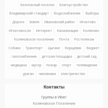
Безопасный поселок
Благоустройство
Владимирский стандарт
Водоснабжение
Выборы
Дороги
Земля
Ивановский район
Игнатово
ИгнатовоLive
Интернет
Канализация
Коляново
Коляновское поселение
Почта
Ростелеком
Собаки
Транспорт
Цыгане
борщевик
бюджет
газоснабжение
детская площадка
детский сад
медицина
мусор
пожар
спорт
телевидение
ураган
чиновники
электричество
Контакты
Группы в Viber:
Коляновское Поселение