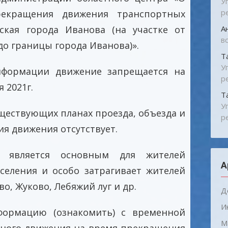
У
р
рекращения движения транспортных
ская города Иванова (на участке от
А
в
о границы города Иванова)».
Т
У
нформации движение запрещается на
р
я 2021г.
Т
У
ществующих планах проезда, объезда и
р
я движения отсутствует.
 является основным для жителей
А
оселения и особо затрагивает жителей
о, Жуково, Лебяжий луг и др.
Д
И
формацию (ознакомить) с временной
М