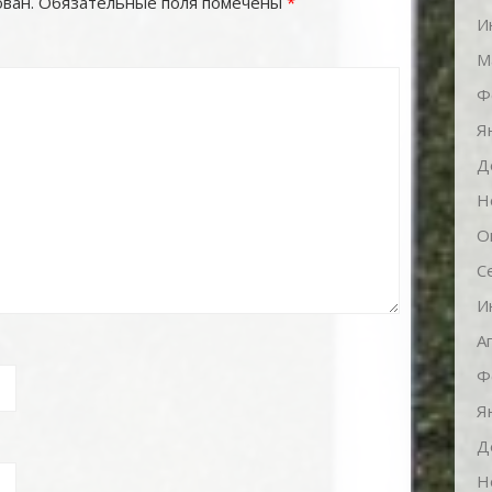
ван.
Обязательные поля помечены
*
И
М
Ф
Я
Д
Н
О
С
И
А
Ф
Я
Д
Н