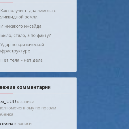
Как получить два лимона с
еликвидной земли.
И никакого инсайда
Было, стало, а по факту?
Удар по критической
нфраструктуре
Нет тела – нет дела.
вежие комментарии
lex_UUU
к записи
полномоченному по правам
ебенка
атьяна
к записи