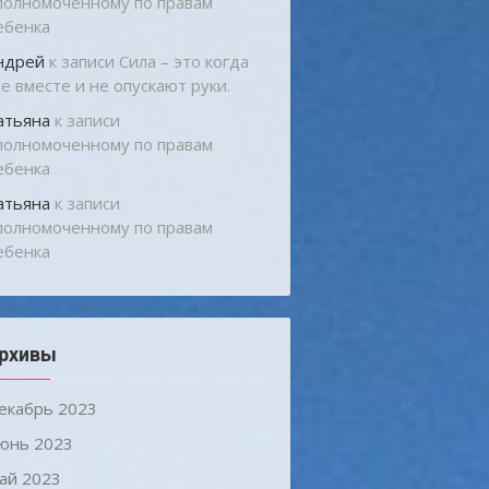
полномоченному по правам
ебенка
ндрей
к записи
Сила – это когда
се вместе и не опускают руки.
атьяна
к записи
полномоченному по правам
ебенка
атьяна
к записи
полномоченному по правам
ебенка
рхивы
екабрь 2023
юнь 2023
ай 2023