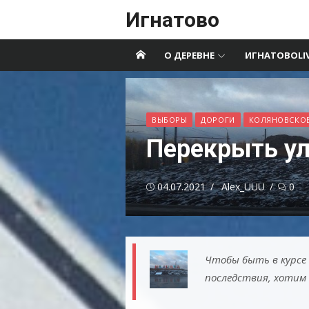
Перейти
Игнатово
к
содержимому
О ДЕРЕВНЕ
ИГНАТОВОLI
ВЫБОРЫ
ДОРОГИ
КОЛЯНОВСКОЕ
Перекрыть ул
Опубликовано
Автор
04.07.2021
Alex_UUU
0
Чтобы быть в курсе
последствия, хотим