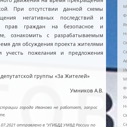
жного движения на время прекращения
М
кой. При отсутствии данной схемы
Ф
щения негативных последствий и
Я
я прав граждан на безопасное и
Н
ие, ознакомить с разрабатываемым
О
ремя для обсуждения проекта жителями
С
 и учесть пожелания и предложения
А
И
депутатской группы «За Жителей»
М
Ф
Умников А.В.
Я
Н
страции города Иваново не работает, запрос
те.
О
С
.07.2021 отправлено в “УГИБДД УМВД России по