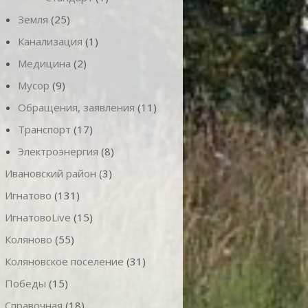
Земля
(25)
Канализация
(1)
Медицина
(2)
Мусор
(9)
Обращения, заявления
(11)
Транспорт
(17)
Электроэнергия
(8)
Ивановский район
(3)
Игнатово
(131)
ИгнатовоLive
(15)
Коляново
(55)
Коляновское поселение
(31)
Победы
(15)
Справочная
(18)