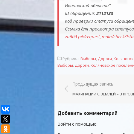
Ивановской области”
ID обращения:
2112133
Код проверки статуса обращен
Ссылка для просмотра статуса
гибдд.рф/request_main/check/?s
Рубрика:
Выборы
,
Дороги
,
Коляновск
Выборы
,
Дороги
,
Коляновское поселен
Навигация
Предыдущая запись
по
МАХИНАЦИИ С ЗЕМЛЕЙ – В КРОВ
записям
Добавить комментарий
Войти с помощью: