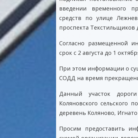
введении временного п
средств по улице Лежнев
проспекта Текстильщиков д
Согласно размещенной и
срок с 2 августа до 1 октябр
При этом информации о су
СОДД на время прекращени
Данный участок дороги
Коляновского сельского п
деревень Коляново, Игнатов
Просим предоставить ин