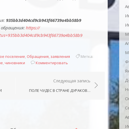
А
И
ия:
935bb3d404cd9cb943f66739a4bb58b9
И
 обращения:
https://
М
tatus=935bb3d404cd9cb943f66739a4bb58b9
А
М
ое поселение
,
Обращения, заявления
Метка:
Ф
ие
,
чиновники
Комментировать
Я
Д
Следующая запись
Н
И
ПОЛЕ ЧУДЕС В СТРАНЕ ДУРАКОВ…
О
С
А
И