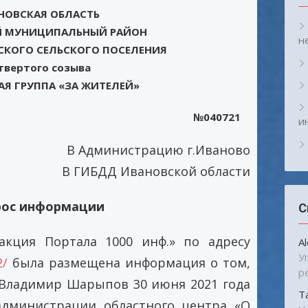
НОВСКАЯ ОБЛАСТЬ
Й МУНИЦИПАЛЬНЫЙ РАЙОН
н
СКОГО СЕЛЬСКОГО ПОСЕЛЕНИЯ
твертого созыва
АЯ ГРУППА «ЗА ЖИТЕЛЕЙ»
2021г №040721
и
В Администрацию г.Иваново
В ГИБДД Ивановской области
рос информации
С
кция Портала 1000 инф.» по адресу
A
У
2/
была размещена информация о том,
р
 Владимир Шарыпов 30 июня 2021 года
Т
администрации областного центра «О