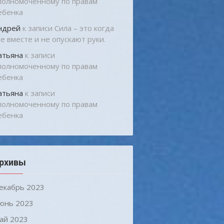
полномоченному по правам
ебенка
ндрей
к записи
Сила – это когда
се вместе и не опускают руки.
атьяна
к записи
полномоченному по правам
ебенка
атьяна
к записи
полномоченному по правам
ебенка
рхивы
екабрь 2023
юнь 2023
ай 2023