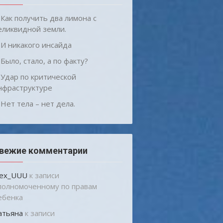
Как получить два лимона с
еликвидной земли.
И никакого инсайда
Было, стало, а по факту?
Удар по критической
нфраструктуре
Нет тела – нет дела.
вежие комментарии
lex_UUU
к записи
полномоченному по правам
ебенка
атьяна
к записи