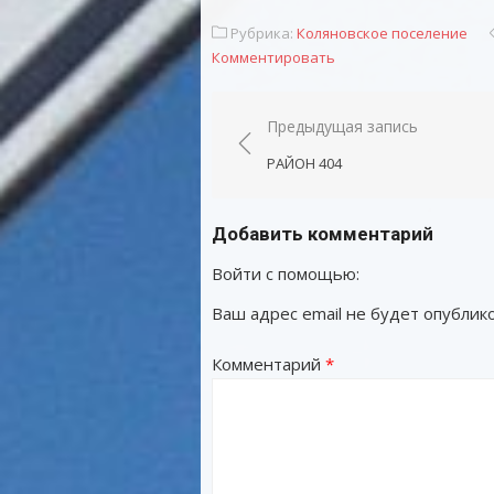
Рубрика:
Коляновское поселение
Комментировать
Навигация
Предыдущая запись
по
РАЙОН 404
записям
Добавить комментарий
Войти с помощью:
Ваш адрес email не будет опублико
Комментарий
*