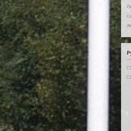
О
С
А
Р