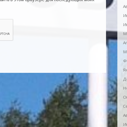
А
И
И
М
А
М
Ф
Я
Д
Н
О
С
А
И