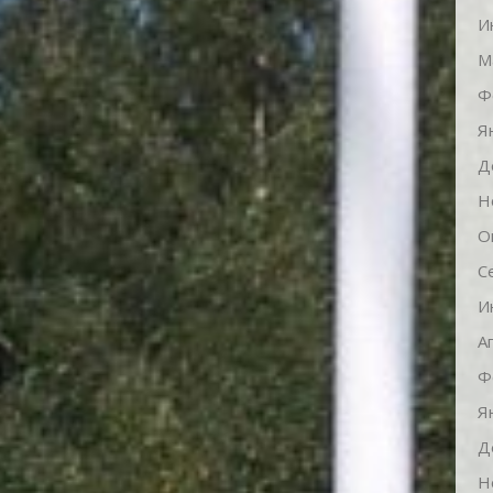
И
М
Ф
Я
Д
Н
О
С
И
А
Ф
Я
Д
Н