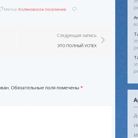
У
р
Метка:
Коляновское поселение
А
в
Т
Следующая запись
У
ЭТО ПОЛНЫЙ УСПЕХ
р
Т
У
р
ван.
Обязательные поля помечены
*
А
Д
И
М