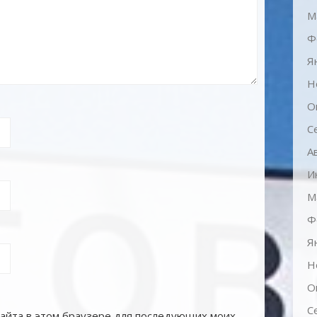
М
Ф
Я
Н
О
С
А
И
М
Ф
Я
Н
О
С
 сайта в этом браузере для последующих моих