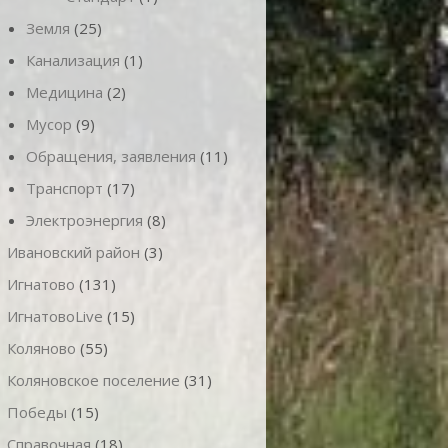
Земля
(25)
Канализация
(1)
Медицина
(2)
Мусор
(9)
Обращения, заявления
(11)
Транспорт
(17)
Электроэнергия
(8)
Ивановский район
(3)
Игнатово
(131)
ИгнатовоLive
(15)
Коляново
(55)
Коляновское поселение
(31)
Победы
(15)
Справочная
(18)