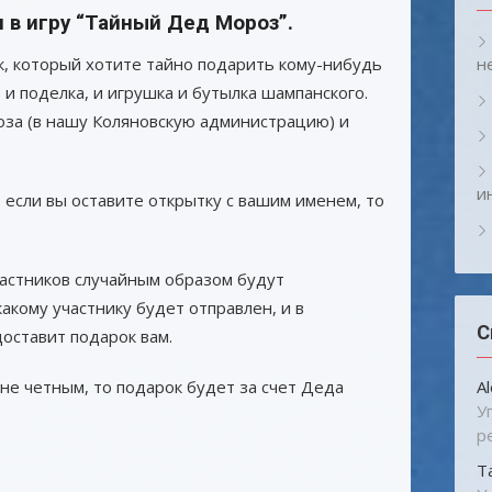
 в игру “Тайный Дед Мороз”.
к, который хотите тайно подарить кому-нибудь
н
 и поделка, и игрушка и бутылка шампанского.
оза (в нашу Коляновскую администрацию) и
и
если вы оставите открытку с вашим именем, то
астников случайным образом будут
акому участнику будет отправлен, и в
С
оставит подарок вам.
 не четным, то подарок будет за счет Деда
A
У
р
Т